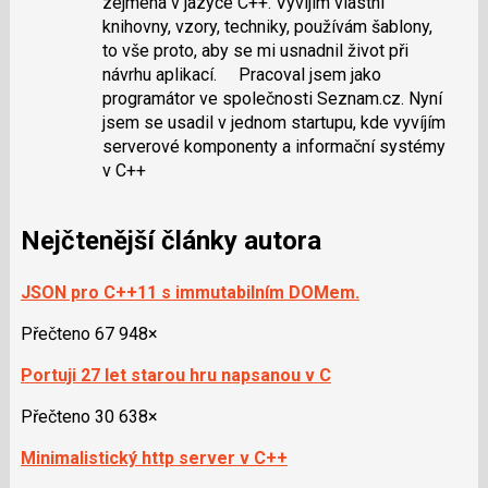
zejména v jazyce C++. Vyvíjím vlastní
knihovny, vzory, techniky, používám šablony,
to vše proto, aby se mi usnadnil život při
návrhu aplikací. Pracoval jsem jako
programátor ve společnosti Seznam.cz. Nyní
jsem se usadil v jednom startupu, kde vyvíjím
serverové komponenty a informační systémy
v C++
Nejčtenější články autora
JSON pro C++11 s immutabilním DOMem.
Přečteno 67 948×
Portuji 27 let starou hru napsanou v C
Přečteno 30 638×
Minimalistický http server v C++