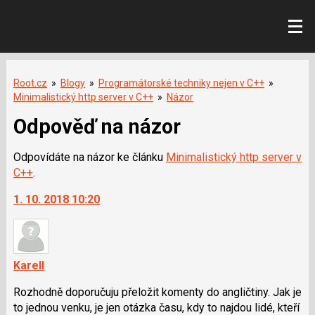
Root.cz
»
Blogy
»
Programátorské techniky nejen v C++
»
Minimalistický http server v C++
»
Názor
Odpověď na názor
Odpovídáte na názor ke článku
Minimalistický http server v
C++
.
1. 10. 2018 10:20
KarelI
Rozhodně doporučuju přeložit komenty do angličtiny. Jak je
to jednou venku, je jen otázka času, kdy to najdou lidé, kteří