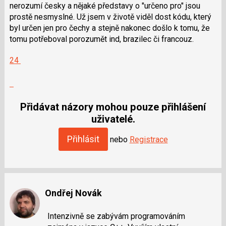
nerozumí česky a nějaké představy o "určeno pro" jsou
prostě nesmyslné. Už jsem v životě viděl dost kódu, který
byl určen jen pro čechy a stejně nakonec došlo k tomu, že
tomu potřeboval porozumět ind, brazilec či francouz.
Hodnotit:
24
Výborně!
Nahlásit
moderátorům
jako
Přidávat názory mohou pouze přihlášení
SPAM
uživatelé.
Přihlásit
nebo
Registrace
Ondřej Novák
Intenzivně se zabývám programováním