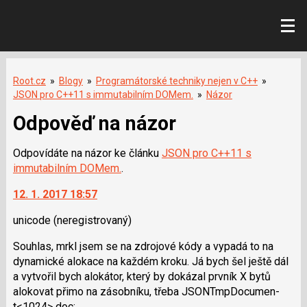
Root.cz
»
Blogy
»
Programátorské techniky nejen v C++
»
JSON pro C++11 s immutabilním DOMem.
»
Názor
Odpověď na názor
Odpovídáte na názor ke článku
JSON pro C++11 s
immutabilním DOMem.
.
12. 1. 2017 18:57
unicode
(neregistrovaný)
Souhlas, mrkl jsem se na zdrojové kódy a vypadá to na
dynamické alokace na každém kroku. Já bych šel ještě dál
a vytvořil bych alokátor, který by dokázal prvník X bytů
alokovat přimo na zásobníku, třeba JSONTmpDocumen­
t<1024> doc; ...