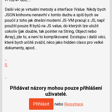
Další věc je virtuální metody a interface IValue. Nikdy bych
JSON knihovnu nenavrhl v tomto duchu a spíš bych se
poučil z toho jak dnešní moderní JS-VM pracují s JS, např.
použití pouze 8 bytů na JS value, do kterých lze uložit
cokoliv (jak double, tak pointer na String, Object nebo
Array), jde to, a není to komplikované. Existujou i další věci,
které bych určitě zvážil, něco jako hidden class pro velké
dokumenty, apod...
Zobrazit
celé
Hodnotit:
0
vlákno
Výborně!
Nahlásit
moderátorům
jako
Přidávat názory mohou pouze přihlášení
SPAM
uživatelé.
Přihlásit
nebo
Registrace