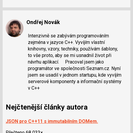
Ondřej Novák
Intenzivně se zabývám programováním
zejména v jazyce C++. Vyvíjím vlastní
knihovny, vzory, techniky, používám šablony,
to vše proto, aby se mi usnadnil život při
návrhu aplikací. Pracoval jsem jako
programátor ve společnosti Seznam.cz. Nyní
jsem se usadil v jednom startupu, kde vyvíjím
serverové komponenty a informační systémy
v C++
Nejčtenější články autora
JSON pro C++11 s immutabilním DOMem.
Přečteno 68 033×