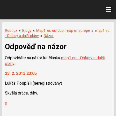
Root.cz
»
Blogy
»
Map1. eu outdoor map of europe
»
map1.eu
- Ohlasy a další plány
»
Názor
Odpověď na názor
Odpovídáte na názor ke článku
map1.eu - Ohlasy a další
plány
.
23. 2. 2013 23:05
Lukáš Pospíšil
(neregistrovaný)
Skvělá práce, díky.
Hodnotit:
0
Výborně!
Nahlásit