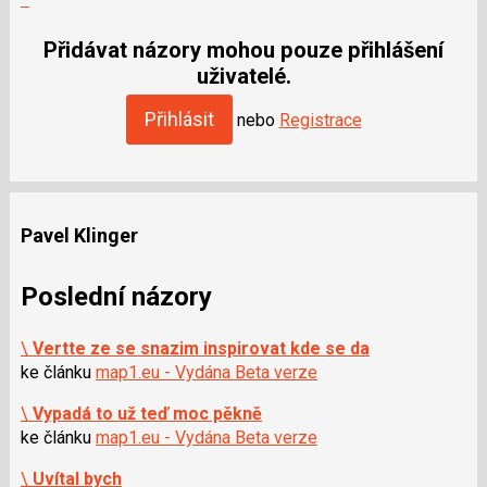
moderátorům
jako
Přidávat názory mohou pouze přihlášení
SPAM
uživatelé.
Přihlásit
nebo
Registrace
Pavel Klinger
Poslední názory
\
Vertte ze se snazim inspirovat kde se da
ke článku
map1.eu - Vydána Beta verze
\
Vypadá to už teď moc pěkně
ke článku
map1.eu - Vydána Beta verze
\
Uvítal bych