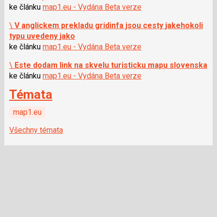
ke článku
map1.eu - Vydána Beta verze
\
V anglickem prekladu gridinfa jsou cesty jakehokoli
typu uvedeny jako
ke článku
map1.eu - Vydána Beta verze
\
Este dodam link na skvelu turisticku mapu slovenska
ke článku
map1.eu - Vydána Beta verze
Témata
map1.eu
Všechny témata