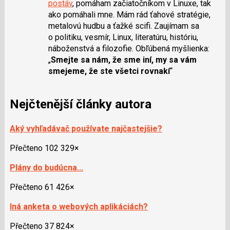
postáv
, pomáham začiatočníkom v Linuxe, tak
ako pomáhali mne. Mám rád ťahové stratégie,
metalovú hudbu a ťažké scifi. Zaujímam sa
o politiku, vesmír, Linux, literatúru, históriu,
náboženstvá a filozofie. Obľúbená myšlienka:
„
Smejte sa nám, že sme iní, my sa vám
smejeme, že ste všetci rovnakí
“
Nejčtenější články autora
Aký vyhľadávač používate najčastejšie?
Přečteno 102 329×
Plány do budúcna...
Přečteno 61 426×
Iná anketa o webových aplikáciách?
Přečteno 37 824×