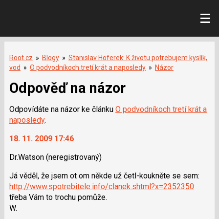
Root.cz
»
Blogy
»
Stanislav Hoferek: K životu potrebujem kyslík,
vod
»
O podvodníkoch tretí krát a naposledy
»
Názor
Odpověď na názor
Odpovídáte na názor ke článku
O podvodníkoch tretí krát a
naposledy
.
18. 11. 2009 17:46
Dr.Watson
(neregistrovaný)
Já věděl, že jsem ot om někde už četl-koukněte se sem:
http://www.spotrebitele.info/clanek.shtml?x=2352350
třeba Vám to trochu pomůže.
W.