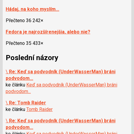
Hádaj, na koho myslím...
Přečteno 36 242×
Fedora je najrozšírenejšia, alebo nie?
Přečteno 35 433×
Poslední názory
\
Re: Keď sa podvodník (UnderWasserMan) bráni
podvodom...
ke článku
Keď sa podvodník (UnderWasserMan) bráni
podvodom...
\
Re: Tomb Raider
ke článku
Tomb Raider
\
Re: Keď sa podvodník (UnderWasserMan) bráni
podvodom...
ke článku
Keď sa podvodník (UnderWasserMan) bráni