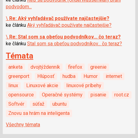
podvodom...
\
Re: Aký vyhľadávač používate najčastejšie?
ke článku
Aký vyhľadávač používate najčastejšie?
\
Re: Stal som sa obeťou podvodníkov... čo teraz?
ke článku
Stal som sa obeťou podvodníkov... čo teraz?
Témata
anketa
dvojtýždenník
firefox
greenie
greenport
Hlúposť
hudba
Humor
internet
linux
Linuxové akcie
linuxové príbehy
opensource
Operačné systémy
pisanie
root.cz
Softvér
súťaž
ubuntu
Znovu sa hrám na inteligenta
Všechny témata