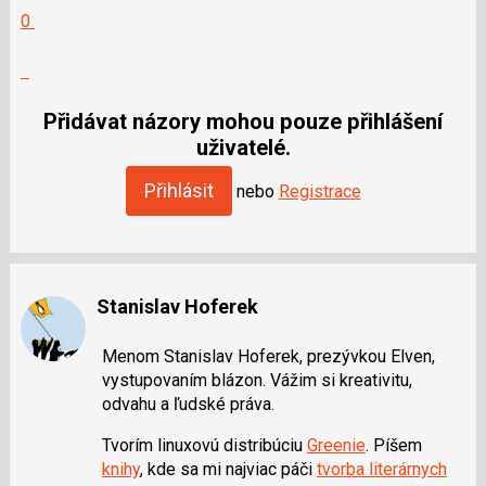
Hodnotit:
0
Výborně!
Nahlásit
moderátorům
jako
Přidávat názory mohou pouze přihlášení
SPAM
uživatelé.
Přihlásit
nebo
Registrace
Stanislav Hoferek
Menom Stanislav Hoferek, prezývkou Elven,
vystupovaním blázon. Vážim si kreativitu,
odvahu a ľudské práva.
Tvorím linuxovú distribúciu
Greenie
. Píšem
knihy
, kde sa mi najviac páči
tvorba literárnych