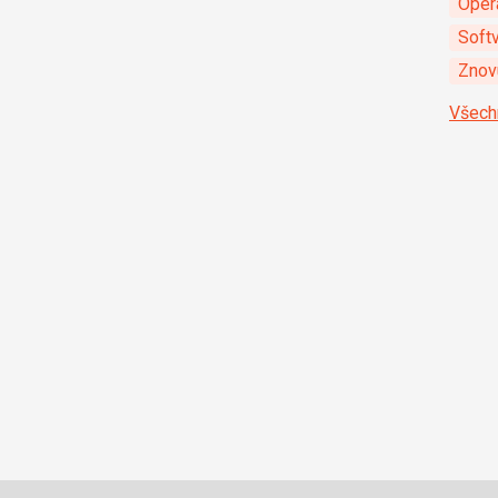
Oper
Soft
Znovu
Všech