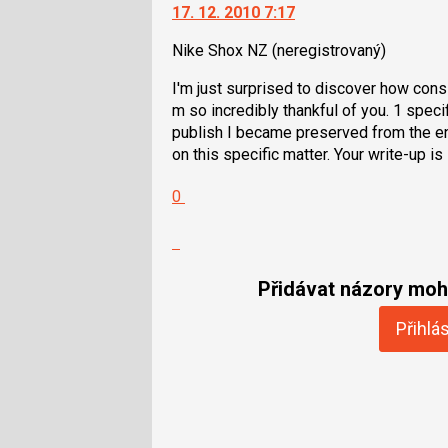
17. 12. 2010 7:17
Nike Shox NZ
(neregistrovaný)
I'm just surprised to discover how consid
m so incredibly thankful of you. 1 specifi
publish I became preserved from the ent
on this specific matter. Your write-up i
Hodnotit:
0
Výborně!
Nahlásit
moderátorům
jako
Přidávat názory moho
SPAM
Přihlás