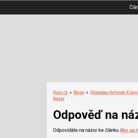
Člá
Root.cz
»
Blogy
»
Stanislav Hoferek: K živo
Názor
Odpověď na ná
Odpovídáte na názor ke článku
Ako sa 