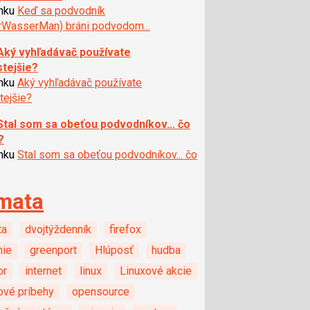
ánku
Keď sa podvodník
rWasserMan) bráni podvodom...
Aký vyhľadávač používate
stejšie?
ánku
Aký vyhľadávač používate
tejšie?
Stal som sa obeťou podvodníkov... čo
?
ánku
Stal som sa obeťou podvodníkov... čo
mata
ta
dvojtýždenník
firefox
nie
greenport
Hlúposť
hudba
or
internet
linux
Linuxové akcie
ové príbehy
opensource