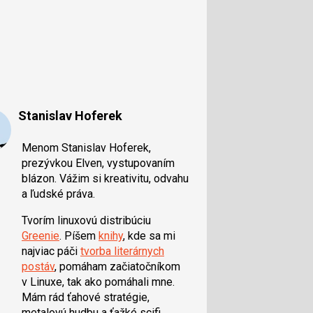
Stanislav Hoferek
Menom Stanislav Hoferek,
prezývkou Elven, vystupovaním
blázon. Vážim si kreativitu, odvahu
a ľudské práva.
Tvorím linuxovú distribúciu
Greenie
. Píšem
knihy
, kde sa mi
najviac páči
tvorba literárnych
postáv
, pomáham začiatočníkom
v Linuxe, tak ako pomáhali mne.
Mám rád ťahové stratégie,
metalovú hudbu a ťažké scifi.