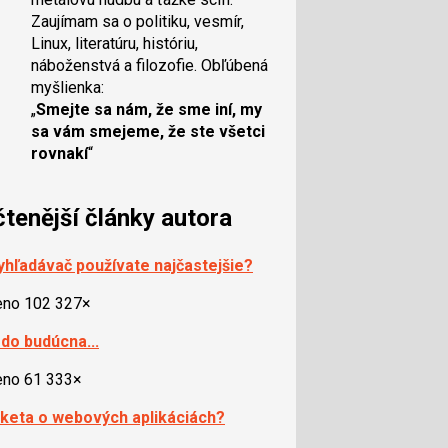
Zaujímam sa o politiku, vesmír,
Linux, literatúru, históriu,
náboženstvá a filozofie. Obľúbená
myšlienka:
„
Smejte sa nám, že sme iní, my
sa vám smejeme, že ste všetci
rovnakí
“
čtenější články autora
yhľadávač používate najčastejšie?
eno 102 327×
 do budúcna...
eno 61 333×
nketa o webových aplikáciách?