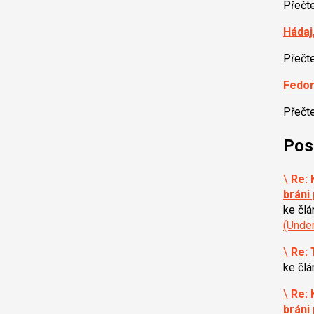
Přečt
Hádaj
Přečt
Fedor
Přečt
Pos
\
Re:
bráni
ke čl
(Unde
\
Re:
ke čl
\
Re:
bráni