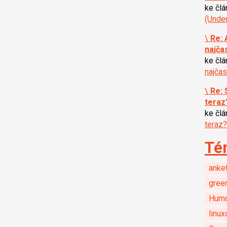
ke čl
(Unde
\
Re: 
najča
ke čl
najčas
\
Re: 
teraz
ke čl
teraz?
Té
anke
gree
Hum
linux