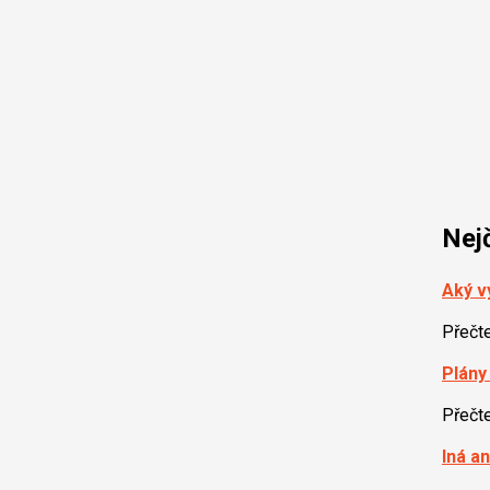
Nej
Aký v
Přečt
Plány
Přečt
Iná a