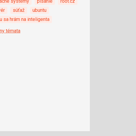
ačné systémy
pisanie
root.cz
vér
súťaž
ubuntu
 sa hrám na inteligenta
ny témata