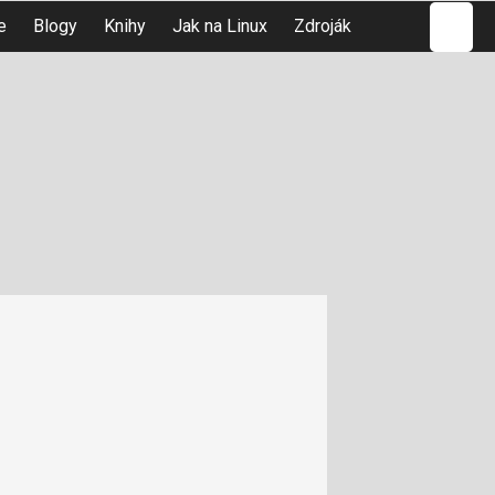
Hledat
e
Blogy
Knihy
Jak na Linux
Zdroják