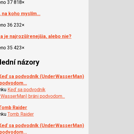
eno 37 818×
, na koho myslím...
eno 36 232×
a je najrozšírenejšia, alebo nie?
eno 35 423×
lední názory
 Keď sa podvodník (UnderWasserMan)
 podvodom...
ánku
Keď sa podvodník
rWasserMan) bráni podvodom...
 Tomb Raider
ánku
Tomb Raider
 Keď sa podvodník (UnderWasserMan)
 podvodom...