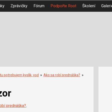
nky
Zprávičky
Fórum
Podpořte Root
Školení
Galeri
tu potrebujem kyslík, vod
»
Ako sa robí prednáška?
»
zor
robí prednáška?
.