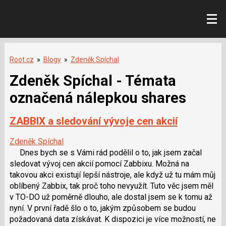
Root.cz
»
Blogy
»
Zdeněk Spíchal
Zdeněk Spíchal - Témata
označená nálepkou shares
ZABBIX a sledování vývoje cen akcií
Zdeněk Spíchal
Dnes bych se s Vámi rád podělil o to, jak jsem začal
sledovat vývoj cen akcií pomocí Zabbixu. Možná na
takovou akci existují lepší nástroje, ale když už tu mám můj
oblíbený Zabbix, tak proč toho nevyužít. Tuto věc jsem měl
v TO-DO už poměrně dlouho, ale dostal jsem se k tomu až
nyní. V první řadě šlo o to, jakým způsobem se budou
požadovaná data získávat. K dispozici je více možností, ne