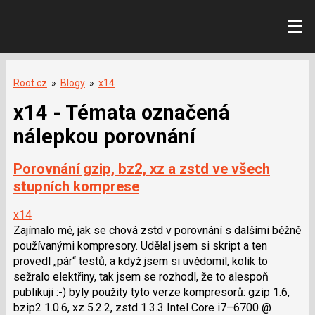
Root.cz
»
Blogy
»
x14
x14 - Témata označená
nálepkou porovnání
Porovnání gzip, bz2, xz a zstd ve všech
stupních komprese
x14
Zajímalo mě, jak se chová zstd v porovnání s dalšími běžně
používanými kompresory. Udělal jsem si skript a ten
provedl „pár“ testů, a když jsem si uvědomil, kolik to
sežralo elektřiny, tak jsem se rozhodl, že to alespoň
publikuji :-) byly použity tyto verze kompresorů: gzip 1.6,
bzip2 1.0.6, xz 5.2.2, zstd 1.3.3 Intel Core i7–6700 @