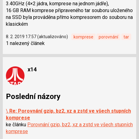
3.40GHz (4×2 jádra, komprese na jednom jádře),
16 GB RAM komprese připraveného tar souboru uloženého
na SSD byla prováděna přímo kompresorem do souboru na
klasickém
8. 2. 2019 17:57 (aktualizováno)
komprese
porovnání
tar
1 nalezený článek
x14
Poslední názory
\
Re: Porovnání gzip, bz2, xz a zstd ve všech stupních
komprese
ke článku
Porovnání gzip, bz2, xz a zstd ve všech stupních
komprese