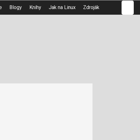
Hledat
e
Blogy
Knihy
Jak na Linux
Zdroják