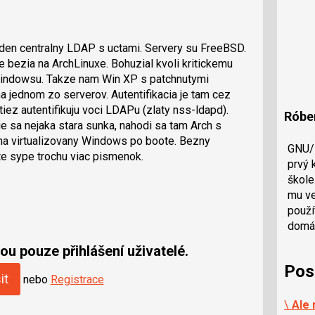
eden centralny LDAP s uctami. Servery su FreeBSD.
e bezia na ArchLinuxe. Bohuzial kvoli kritickemu
Windowsu. Takze nam Win XP s patchnutymi
a jednom zo serverov. Autentifikacia je tam cez
iez autentifikuju voci LDAPu (zlaty nss-ldapd).
Róbe
ie sa nejaka stara sunka, nahodi sa tam Arch s
 na virtualizovany Windows po boote. Bezny
GNU/L
rte sype trochu viac pismenok.
prvý 
škole
mu ve
použí
domác
u pouze přihlášení uživatelé.
Pos
it
nebo
Registrace
\
Ale 