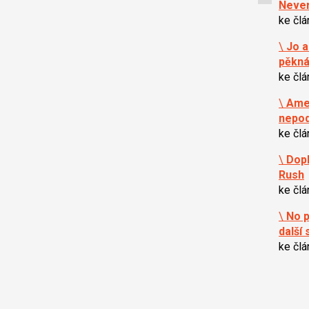
Never
ke čl
\
Jo a
pěkná
ke čl
\
Amer
nepod
ke čl
\
Dopl
Rush
ke čl
\
No p
další
ke čl