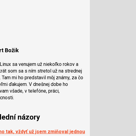
rt Božik
inux sa venujem už niekoľko rokov a
krát som sa s ním stretol už na strednej
. Tam mi ho predstavil môj známy, za čo
ľmi ďakujem. V dnešnej dobe ho
vam všade, v telefóne, práci,
nosti.
lední názory
no tak, vždyť už jsem zmiňoval jednou