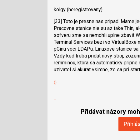
kolgy
(neregistrovaný)
[33] Toto je presne nas pripad. Mame j
Pracovne stanice nie su az take Thin, al
sofveru sme sa nemohli uplne zbavit 
Terminal Services bezi vo VirtualBoxe n
pGinu voci LDAPu. Linuxove stanice sa t
Vzdy ked treba pridat novy stroj, zozen
remminou, ktora sa automaticky pripne
uzivatel si akurat vsimne, ze sa pri sta
Hodnotit:
0
Výborně!
Nahlásit
moderátorům
jako
Přidávat názory moho
SPAM
Přihlás