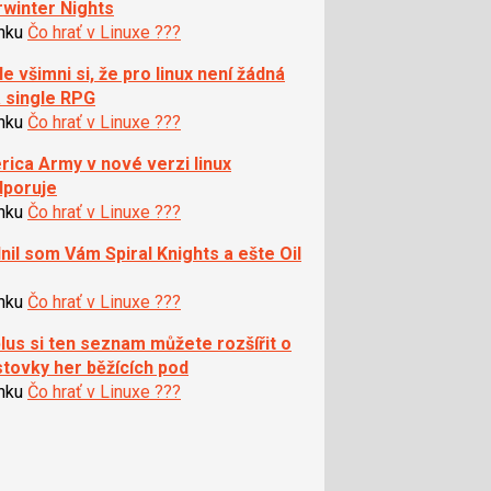
winter Nights
ánku
Čo hrať v Linuxe ???
le všimni si, že pro linux není žádná
 single RPG
ánku
Čo hrať v Linuxe ???
ica Army v nové verzi linux
poruje
ánku
Čo hrať v Linuxe ???
nil som Vám Spiral Knights a ešte Oil
ánku
Čo hrať v Linuxe ???
lus si ten seznam můžete rozšířit o
 stovky her běžících pod
ánku
Čo hrať v Linuxe ???