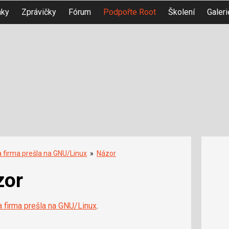
nky
Zprávičky
Fórum
Podpořte Root
Školení
Galeri
 firma prešla na GNU/Linux
»
Názor
zor
 firma prešla na GNU/Linux
.