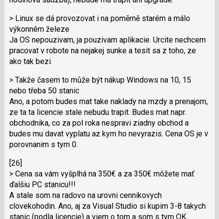
> Linux se dá provozovat i na poměrně starém a málo
výkonném železe
Ja OS nepouzivam, ja pouzivam aplikacie. Urcite nechcem
pracovat v robote na nejakej sunke a tesit sa z toho, ze
ako tak bezi.
> Takže časem to může být nákup Windows na 10, 15
nebo třeba 50 stanic
Ano, a potom budes mat take naklady na mzdy a prenajom,
ze ta ta licencie stale nebudu trapit. Budes mat napr.
obchodnika, co za pol roka nespravi ziadny obchod a
budes mu davat vyplatu az kym ho nevyrazis. Cena OS je v
porovnanim s tym 0.
[26]
> Cena sa vám vyšplhá na 350€ a za 350€ môžete mať
ďalšiu PC stanicu!!!
A stale som na radovo na urovni cennikovych
clovekohodin. Ano, aj za Visual Studio si kupim 3-8 takych
stanic (podla licencie) a viem o tom a som s tym OK.