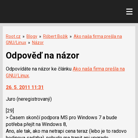
Root.cz
»
Blogy
»
Róbert Božik
»
Ako naša firma prešla na
GNU/Linux
»
Názor
Odpověď na názor
Odpovídáte na názor ke článku
Ako naša firma prešla na
GNU/Linux
.
26. 5. 2011 11:31
Juro
(neregistrovaný)
[29]
> Časem skončí podpora MS pro Windows 7 a bude
potřeba přejít na Windows 8,
Ano, ale tak, ako ma netrapi cena teraz (lebo je to radovo
hodinova sadzba), nebude ma trapit ani upgrade.