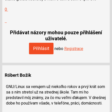
Hodnotit:
0
Výborně!
Nahlásit
moderátorům
jako
Přidávat názory mohou pouze přihlášení
SPAM
uživatelé.
Přihlásit
nebo
Registrace
Róbert Božik
GNU/Linux sa venujem už niekoľko rokov a prvý krát som
sa s ním stretol už na strednej škole. Tam mi ho
predstavil môj známy, za čo mu veľmi ďakujem. V dnešnej
dobe ho používam všade, v telefóne, práci, domácnosti.