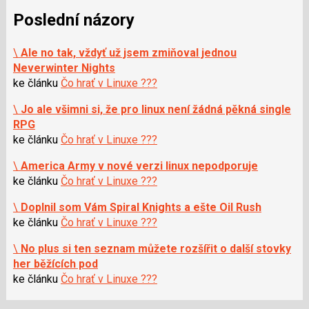
Poslední názory
\
Ale no tak, vždyť už jsem zmiňoval jednou
Neverwinter Nights
ke článku
Čo hrať v Linuxe ???
\
Jo ale všimni si, že pro linux není žádná pěkná single
RPG
ke článku
Čo hrať v Linuxe ???
\
America Army v nové verzi linux nepodporuje
ke článku
Čo hrať v Linuxe ???
\
Doplnil som Vám Spiral Knights a ešte Oil Rush
ke článku
Čo hrať v Linuxe ???
\
No plus si ten seznam můžete rozšířit o další stovky
her běžících pod
ke článku
Čo hrať v Linuxe ???