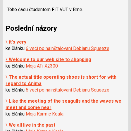
Toho času študentom FIT VÚT v Brne.
Poslední názory
\
it's very
ke článku
6 vecí po nainštalovaní Debianu Squeeze
\
Welcome to our web site to shopping
ke článku
Moja ATi X2300
\
The actual title operating shoes is short for with
regard to Anima
ke článku
6 vecí po nainštalovaní Debianu Squeeze
\
Like the meeting of the seagulls and the waves we
meet and come near
ke článku
Moja Karmic Koala
\
We all live in the past