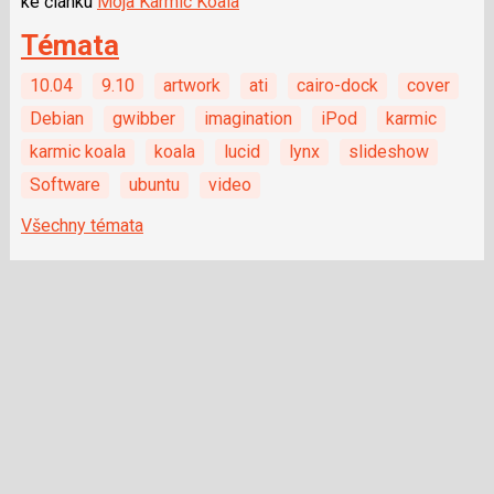
ke článku
Moja Karmic Koala
Témata
10.04
9.10
artwork
ati
cairo-dock
cover
Debian
gwibber
imagination
iPod
karmic
karmic koala
koala
lucid
lynx
slideshow
Software
ubuntu
video
Všechny témata