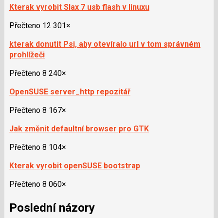
Kterak vyrobit Slax 7 usb flash v linuxu
Přečteno 12 301×
kterak donutit Psi, aby otevíralo url v tom správném
prohlížeči
Přečteno 8 240×
OpenSUSE server_http repozitář
Přečteno 8 167×
Jak změnit defaultní browser pro GTK
Přečteno 8 104×
Kterak vyrobit openSUSE bootstrap
Přečteno 8 060×
Poslední názory