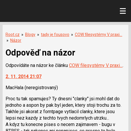
Root.cz
»
Blogy
»
tady je fousovo
»
COW filesystémy V praxi...
»
Názor
Odpověď na názor
Odpovídáte na názor ke článku
COW filesystémy V praxi...
.
2. 11. 2014 21:07
MacHala
(neregistrovaný)
Proc tu tak spamujes? Ty dnesni "clanky" jsi mohl dat do
jednoho a aspon by pak byl jeden, ktery stoji trochu za to.
Takhle jsi akorat z forntpage vytlacil clanky, ktere jsou
lepsi nez kazdy z techto tvych nedomrlych utrzku...
A kdyz tu konecne pises o necem zajimavem - bugu v
BTRFS - tak nakonec ani nenapises, co presne to bylo...