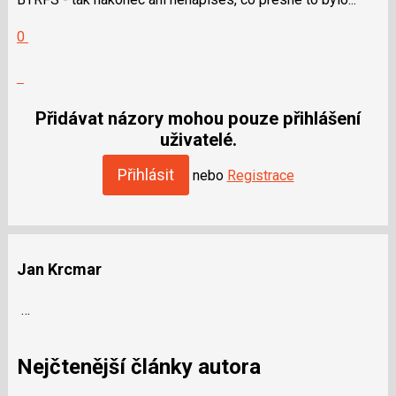
Hodnotit:
0
Výborně!
Nahlásit
moderátorům
jako
Přidávat názory mohou pouze přihlášení
SPAM
uživatelé.
Přihlásit
nebo
Registrace
Jan Krcmar
…
Nejčtenější články autora