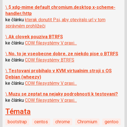
\
$ xdg-mime default chromium.desktop x-scheme-
handler/http
ke článku
kterak donutit Psi, aby otevíralo url v tom
správném prohlížeči
\
Ak clovek pouziva BTRFS
ke článku
COW filesystémy V praxi...
\
No, to je vseobecne dobre, ze niekdo pise o BTRFS
ke článku
COW filesystémy BTRFS
\
Testovani probihalo v KVM virtualnim stroji s OS
Debian (wheezy)
ke článku
COW filesystémy V praxi...
\
Muzu se zeptat na nejaky podrobnosti k testovani?
ke článku
COW filesystémy V praxi...
Témata
bootstrap
centos
chrome
Chromium
gentoo