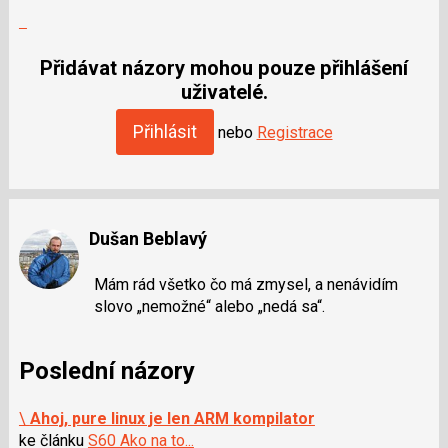
Nahlásit
moderátorům
jako
Přidávat názory mohou pouze přihlášení
SPAM
uživatelé.
Přihlásit
nebo
Registrace
Dušan Beblavý
Mám rád všetko čo má zmysel, a nenávidím
slovo „nemožné“ alebo „nedá sa“.
Poslední názory
\
Ahoj, pure linux je len ARM kompilator
ke článku
S60 Ako na to...