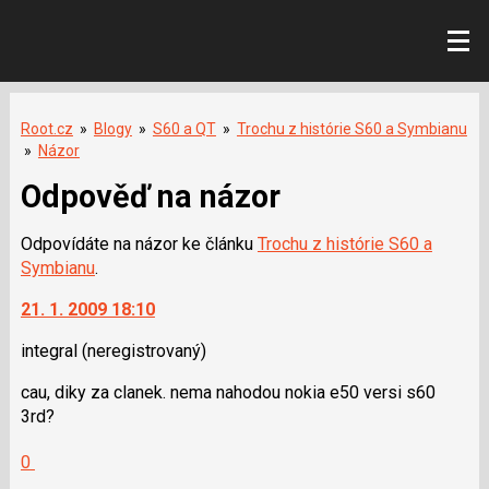
Root.cz
»
Blogy
»
S60 a QT
»
Trochu z histórie S60 a Symbianu
»
Názor
Odpověď na názor
Odpovídáte na názor ke článku
Trochu z histórie S60 a
Symbianu
.
21. 1. 2009 18:10
integral
(neregistrovaný)
cau, diky za clanek. nema nahodou nokia e50 versi s60
3rd?
Hodnotit:
0
Výborně!