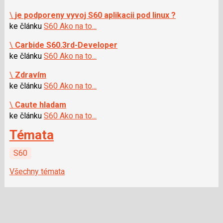
\
je podporeny vyvoj S60 aplikacii pod linux ?
ke článku
S60 Ako na to...
\
Carbide S60.3rd-Developer
ke článku
S60 Ako na to...
\
Zdravím
ke článku
S60 Ako na to...
\
Caute hladam
ke článku
S60 Ako na to...
Témata
S60
Všechny témata