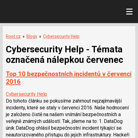
Root.cz
»
Blogy
»
Cybersecurity Help
Cybersecurity Help - Témata
označená nálepkou červenec
Top 10 bezpečnostních incidentů v červenci
2016
Cybersecurity Help
Do tohoto článku se pokusíme zahrnout nejzajímavější
incidenty, které se staly v červenci 2016. Naše hodnocení
je založeno čistě na našem vnímání bezpečnostních a
veřejně známých událostí. Tak, jdeme na to: 1. DataDog
únik DataDog ohlásil bezpečnostní incident týkající se
neautorizovaného přístupu do jejich infrastruktury. Hackeři