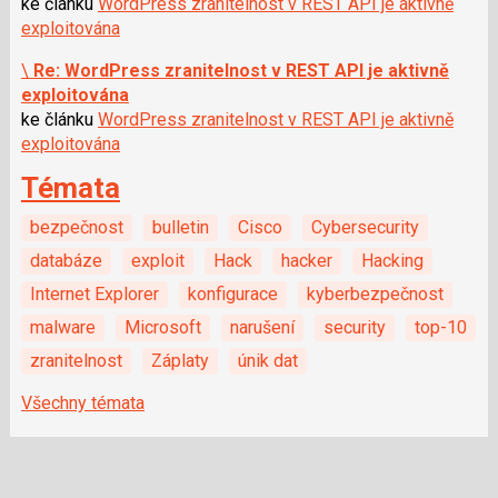
ke článku
WordPress zranitelnost v REST API je aktivně
exploitována
\
Re: WordPress zranitelnost v REST API je aktivně
exploitována
ke článku
WordPress zranitelnost v REST API je aktivně
exploitována
Témata
bezpečnost
bulletin
Cisco
Cybersecurity
databáze
exploit
Hack
hacker
Hacking
Internet Explorer
konfigurace
kyberbezpečnost
malware
Microsoft
narušení
security
top-10
zranitelnost
Záplaty
únik dat
Všechny témata