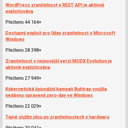
WordPress zranitelnost v REST API je aktivně
exploitována
Přečteno 44 164×
Dostupný exploit pro 0day zranitelnost v Microsoft
Windows
Přečteno 28 398×
Zranitelnost v nejnovější verzi MODX Evolution je
aktivně exploitována
Přečteno 27 949×
Kybernetická špionážní kampaň Buhtrap využila
nedávno opravený zero-day ve Windows
Přečteno 22 029×
Tajné služby jdou po zranitelnostech v hardwaru
Přečteno 20 041×