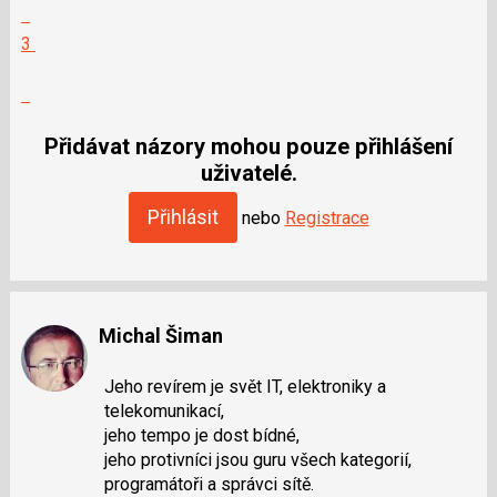
Zobrazit
celé
Hodnotit:
3
vlákno
Výborně!
Nahlásit
moderátorům
jako
Přidávat názory mohou pouze přihlášení
SPAM
uživatelé.
Přihlásit
nebo
Registrace
Michal Šiman
Jeho revírem je svět IT, elektroniky a
telekomunikací,
jeho tempo je dost bídné,
jeho protivníci jsou guru všech kategorií,
programátoři a správci sítě.