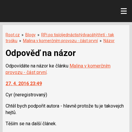
Root.cz
»
Blogy
»
RPi po tisícíjednáctistýdvacátýtřetí - tak
trošku
»
Malina v komerčním provozu - část první
»
Názor
Odpověď na názor
Odpovídáte na názor ke článku
Malina v komerčním
provozu - část první
.
27. 4. 2016 23:49
Cyr
(neregistrovaný)
Chtěl bych podpořit autora - hlavně protože tu je takovejch
hejtů.
Těším se na další článek.