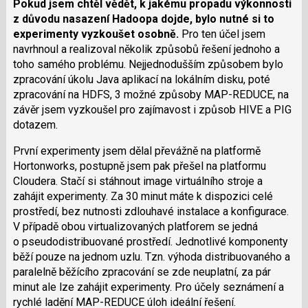
Pokud jsem chtěl vědět, k jakému propadu výkonnosti
z důvodu nasazení Hadoopa dojde, bylo nutné si to
experimenty vyzkoušet osobně.
Pro ten účel jsem
n
avrhnoul a realizoval několik způsobů řešení jednoho a
toho samého problému. Nejjednodušším způsobem bylo
zpracování úkolu Java aplikací na lokálním disku, poté
zpracování na HDFS, 3 možné způsoby MAP-REDUCE, na
závěr jsem vyzkoušel pro zajímavost i způsob HIVE a PIG
dotazem.
První experimenty jsem dělal převážně na platformě
Hortonworks, postupně jsem pak přešel na platformu
Cloudera. Stačí si stáhnout image virtuálního stroje a
zahájit experimenty. Za 30 minut máte k dispozici celé
prostředí, bez nutnosti zdlouhavé instalace a konfigurace.
V případě obou virtualizovaných platforem se jedná
o pseudodistribuované prostředí. Jednotlivé komponenty
běží pouze na jednom uzlu. Tzn. výhoda distribuovaného a
paralelně běžícího zpracování se zde neuplatní, za pár
minut ale lze zahájit experimenty. Pro účely seznámení a
rychlé ladění MAP-REDUCE úloh ideální řešení.