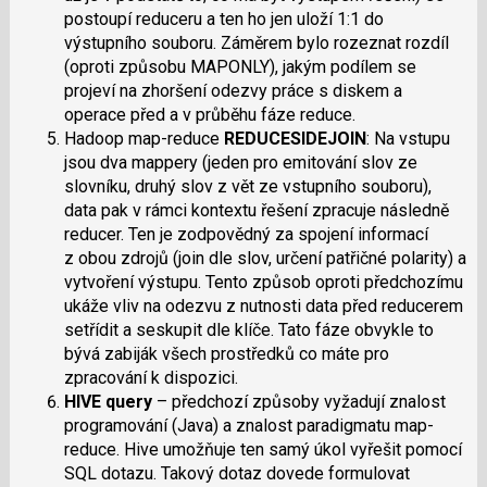
postoupí reduceru a ten ho jen uloží 1:1 do
výstupního souboru. Záměrem bylo rozeznat rozdíl
(oproti způsobu MAPONLY), jakým podílem se
projeví na zhoršení odezvy práce s diskem a
operace před a v průběhu fáze reduce.
Hadoop
map-reduce
REDUCESIDEJOIN
: Na vstupu
jsou dva mappery (jeden pro emitování slov ze
slovníku, druhý slov z vět ze vstupního souboru),
data pak v rámci kontextu řešení zpracuje následně
reducer. Ten je zodpovědný za spojení informací
z obou zdrojů (join dle slov, určení patřičné polarity) a
vytvoření výstupu. Tento způsob oproti předchozímu
ukáže vliv na odezvu z nutnosti data před reducerem
setřídit a seskupit dle klíče. Tato fáze obvykle to
bývá zabiják všech prostředků co máte pro
zpracování k dispozici.
HIVE query
– předchozí způsoby vyžadují znalost
programování (Java) a znalost paradigmatu map-
reduce. Hive umožňuje ten samý úkol vyřešit pomocí
SQL dotazu. Takový dotaz dovede formulovat