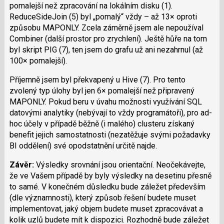
pomalejší než zpracování na lokálním disku (1).
ReduceSideJoin (5) byl „pomalý“ vždy – až 13× oproti
způsobu MAPONLY. Zcela záměrně jsem ale nepoužíval
Combiner (další prostor pro zrychlení). Ještě hůře na tom
byl skript PIG (7), ten jsem do grafu už ani nezahrnul (až
100× pomalejší).
Příjemně jsem byl překvapený u Hive (7). Pro tento
zvolený typ úlohy byl jen 6× pomalejší než připravený
MAPONLY. Pokud beru v úvahu možnosti využívání SQL
datovými analytiky (nebývají to vždy programátoři), pro ad-
hoc účely v případě běžně (i malého) clusteru získaný
benefit jejich samostatnosti (nezatěžuje svými požadavky
BI oddělení) své opodstatnění určitě najde.
Závěr:
Výsledky srovnání jsou orientační. Neočekávejte,
že ve Vašem případě by byly výsledky na desetinu přesně
to samé. V konečném důsledku bude záležet především
(dle významnosti), který způsob řešení budete muset
implementovat, jaký objem budete muset zpracovávat a
kolik uzlů budete mít k dispozici. Rozhodně bude záležet