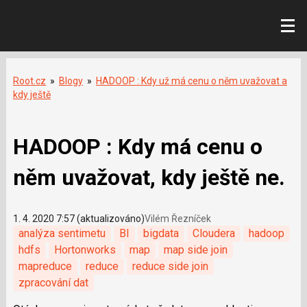
Root.cz
»
Blogy
»
HADOOP : Kdy už má cenu o něm uvažovat a
kdy ještě
HADOOP : Kdy má cenu o
něm uvažovat, kdy ještě ne.
1. 4. 2020 7:57 (aktualizováno)
Vilém Řezníček
analýza sentimetu
BI
bigdata
Cloudera
hadoop
hdfs
Hortonworks
map
map side join
mapreduce
reduce
reduce side join
zpracování dat