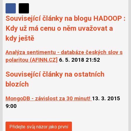
Sdílet
Sdílejte
Sdílejte
Související články na blogu HADOOP :
na
na
Facebooku
Kdy už má cenu o něm uvažovat a
síti
X
kdy ještě
Analýza sentimentu - databáze českých slov s
polaritou (AFINN.CZ]
6. 5. 2018 21:52
Související články na ostatních
blozích
MongoDB - závislost za 30 minut!
13. 3. 2015
9:00
Přidejte svůj názor jako první