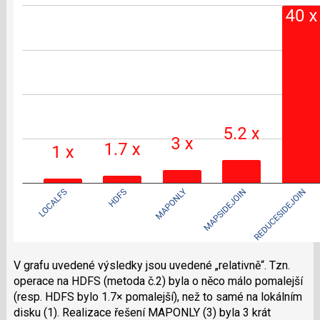
V grafu uvedené výsledky jsou uvedené „relativně“. Tzn.
operace na HDFS (metoda č.2) byla o něco málo pomalejší
(resp. HDFS bylo 1.7× pomalejší), než to samé na lokálním
disku (1). Realizace řešení MAPONLY (3) byla 3 krát