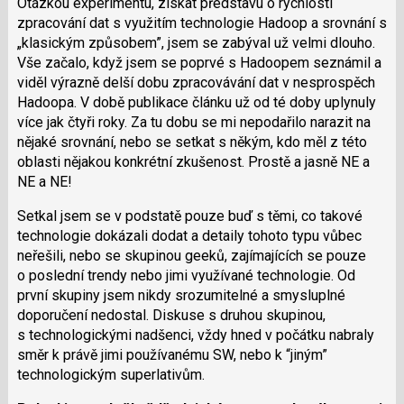
Otázkou experimentu, získat představu o rychlosti
zpracování dat s využitím technologie Hadoop a srovnání s
„klasickým způsobem”, jsem se zabýval už velmi dlouho.
Vše začalo, když jsem se poprvé s Hadoopem seznámil a
viděl výrazně delší dobu zpracovávání dat v nesprospěch
Hadoopa. V době publikace článku už od té doby uplynuly
více jak čtyři roky. Za tu dobu se mi nepodařilo narazit na
nějaké srovnání, nebo se setkat s někým, kdo měl z této
oblasti nějakou konkrétní zkušenost. Prostě a jasně NE a
NE a NE!
Setkal jsem se v podstatě pouze buď s těmi, co takové
technologie dokázali dodat a detaily tohoto typu vůbec
neřešili, nebo se skupinou geeků, zajímajících se pouze
o poslední trendy nebo jimi využívané technologie. Od
první skupiny jsem nikdy srozumitelné a smysluplné
doporučení nedostal. Diskuse s druhou skupinou,
s technologickými nadšenci, vždy hned v počátku nabraly
směr k právě jimi používanému SW, nebo k “jiným”
technologickým superlativům.