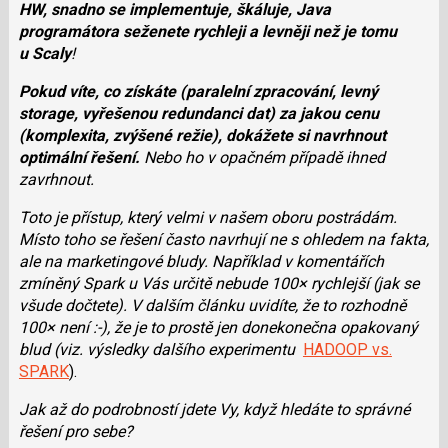
HW, snadno se implementuje, škáluje, Java
programátora seženete rychleji a levněji než je tomu
u Scaly
!
Pokud víte, co získáte (paralelní zpracování, levný
storage, vyřešenou redundanci dat) za jakou cenu
(komplexita, zvýšené režie), dokážete si navrhnout
optimální řešení.
Nebo ho v opačném případě ihned
zavrhnout.
Toto je přístup, který velmi v našem oboru postrádám.
Místo toho se řešení často navrhují ne s ohledem na fakta,
ale na marketingové bludy. Například v komentářích
zmíněný Spark u Vás určitě nebude 100× rychlejší (jak se
všude dočtete). V dalším článku
uvidíte, že to rozhodně
100× není :-), že je to prostě jen donekonečna opakovaný
blud (viz. výsledky dalšího experimentu
HADOOP vs.
SPARK
).
Jak až do podrobností jdete Vy, když hledáte to správné
řešení pro sebe?