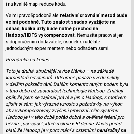
i na kvalitě map-reduce kódu.
Velmi pravděpodobně ale
relativní srovnání metod bude
velmi podobné. Tuto znalost snadno využijete na
odhad, kolika uzly bude nutné přechod na
Hadoop/HDFS vykompenzovat.
Nemusíte pracovat jen
s doporučením dodavatele, úsudek si uděláte
jednoduchým experimentem nebo odhadem sami.
Poznámka na konec:
Toto je druhá, stručnější revize článku – na základě
komentářů od čtenářů. Odebrané pasáže uvedu někdy
v dalším pokračování. Dalším komentovaným bodem byla
v tuto dobu už zastaralost technologie Hadoop. Zmiňuji
opět, že jsem se zajímal právě a jen o Hadoop, s motivem
zjistit si sám, jak výrazně vzrostou požadavky na výkon
aby vykompenzovaly zvýšené provozní režie systému.
Hadoop je i v této době pořád dobré a ověřené řešení pro
běžné „use-case“, které řešíme v BI denně. Navíc pořád
platí, že Hadoop je v porovnání s ostatními
nenáročný na