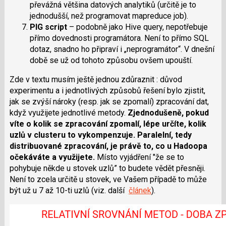
převážná většina datových analytiků (určitě je to
jednodušší, než programovat mapreduce job).
PIG script
– podobně jako Hive query, nepotřebuje
přímo dovednosti programátora. Není to přímo SQL
dotaz, snadno ho připraví i „neprogramátor“. V dnešní
době se už od tohoto způsobu ovšem upouští.
Zde v textu musím ještě jednou zdůraznit : důvod
experimentu a i jednotlivých způsobů řešení bylo zjistit,
jak se zvýší nároky (resp. jak se zpomalí) zpracování dat,
když využijete jednotlivé metody.
Zjednodušeně, pokud
víte o kolik se zpracování zpomalí, lépe určíte, kolik
uzlů v clusteru to vykompenzuje. Paralelní, tedy
distribuované zpracování, je právě to, co u Hadoopa
očekáváte a využijete.
Místo vyjádření "že se to
pohybuje někde u stovek uzlů” to budete vědět přesněji.
Není to zcela určitě u stovek, ve Vašem případě to může
být už u 7 až 10-ti uzlů (viz. další
článek
).