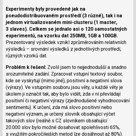
Experimenty byly provedené jak na
pseudodistribuovaném prostředí (3 různé), tak i na
jednom virtualizovaném mini-clusteru (1 master,
3 slaves). Celkem se jednalo asi o 120 samostatných
experimentů, na vzorku dat 250MB, 1GB a 100GB.
Prezentovaný výsledek vznikl zprůměrováním relativních
výsledků – srovnání výsledků z jednotlivých prostředí,
různých vzorků dat.
Problém k řešení:
Zvolil jsem to nejjednodušší a snadno
srozumitelné zadání. Zpracovat vstupní textový soubor,
kde se vyskytují (mimo jiné), positivní a negativní slova
(výrazy). Ve vstupním souboru jsou věty, u každé věty je
úkolem ji označit tak, aby bylo vidět, zda v ní převládají
positivní či negativní výrazy (zjednodušené vyhodnocování
sentimentu). K určení, zda má slovo positivní nebo
negativní význam, je určený slovník obsahující výčet
takových slov (reálně s CZ slovníkem obsahující
20.000 slov bylo možné dosahovat spolehlivosti 65%,
s využitím pokročilejších metod lze dosáhnout až 80%).