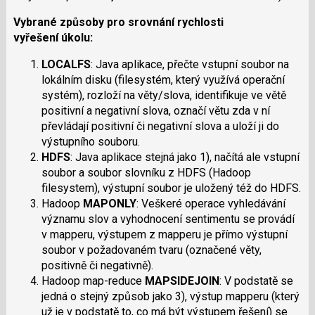
Vybrané způsoby pro srovnání rychlosti
vyřešení úkolu:
LOCALFS
: Java aplikace, přečte vstupní soubor na
lokálním disku (filesystém, který využívá operační
systém), rozloží na věty/slova, identifikuje ve větě
positivní a negativní slova, označí větu zda v ní
převládají positivní či negativní slova a uloží ji do
výstupního souboru.
HDFS
: Java aplikace stejná jako 1), načítá ale vstupní
soubor a soubor slovníku z HDFS (Hadoop
filesystem), výstupní soubor je uložený též do HDFS.
Hadoop
MAPONLY
: Veškeré operace vyhledávání
významu slov a vyhodnocení sentimentu se provádí
v mapperu, výstupem z mapperu je přímo výstupní
soubor v požadovaném tvaru (označené věty,
positivně či negativně).
Hadoop map-reduce
MAPSIDEJOIN
: V podstatě se
jedná o stejný způsob jako 3), výstup mapperu (který
už je v podstatě to, co má být výstupem řešení) se