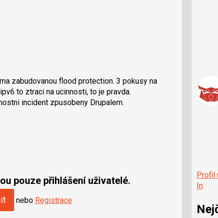
l ma zabudovanou flood protection. 3 pokusy na
v6 to ztraci na ucinnosti, to je pravda.
ostni incident zpusobeny Drupalem.
Profil
u pouze přihlášení uživatelé.
In
it
nebo
Registrace
Nej