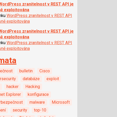
WordPress zranitelnost v REST API je
ně exploitována
ánku
WordPress zranitelnost v REST API
ivně exploitována
WordPress zranitelnost v REST API je
ně exploitována
ánku
WordPress zranitelnost v REST API
ivně exploitována
mata
ečnost
bulletin
Cisco
rsecurity
databáze
exploit
hacker
Hacking
net Explorer
konfigurace
rbezpečnost
malware
Microsoft
šení
security
top-10