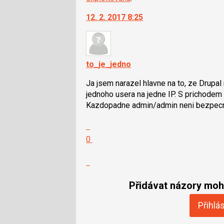
12. 2. 2017 8:25
to_je_jedno
Ja jsem narazel hlavne na to, ze Drupa
jednoho usera na jedne IP. S prichodem ip
Kazdopadne admin/admin neni bezpecn
Zobrazit
celé
Hodnotit:
0
vlákno
Výborně!
Nahlásit
moderátorům
jako
Přidávat názory moho
SPAM
Přihlás