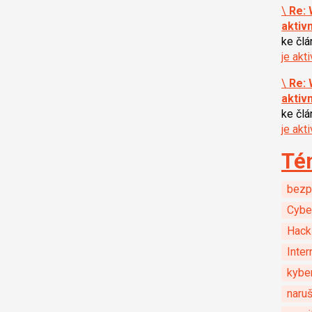
\
Re: 
aktiv
ke čl
je akt
\
Re: 
aktiv
ke čl
je akt
Té
bezp
Cybe
Hack
Inter
kybe
naru