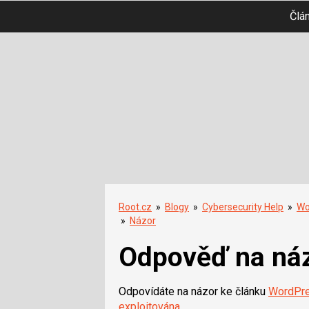
Člá
Root.cz
»
Blogy
»
Cybersecurity Help
»
Wo
»
Názor
Odpověď na ná
Odpovídáte na názor ke článku
WordPres
exploitována
.