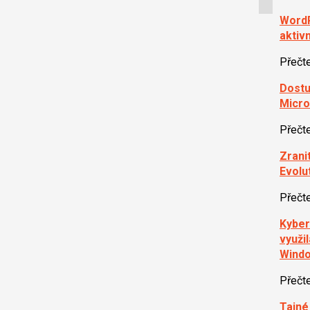
WordP
aktiv
Přečt
Dostu
Micro
Přečt
Zrani
Evolu
Přečt
Kyber
využi
Wind
Přečt
Tajné