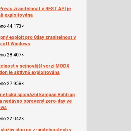
ress zranitelnost v REST API je
ně exploitována
eno 44 173×
pný exploit pro 0day zranitelnost v
soft Windows
eno 28 407×
telnost v nejnovější verzi MODX
tion je aktivně exploitována
eno 27 958×
netická špionážní kampaň Buhtrap
la nedávno opravený zero-day ve
ows
eno 22 042×
 služby jdou po zranitelnostech v