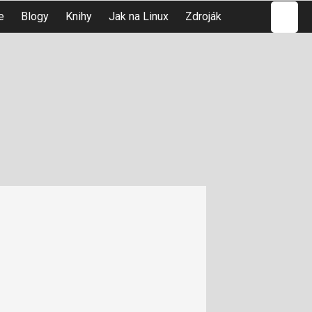
Hledat
e
Blogy
Knihy
Jak na Linux
Zdroják