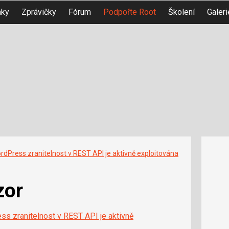
nky
Zprávičky
Fórum
Podpořte Root
Školení
Galeri
rdPress zranitelnost v REST API je aktivně exploitována
zor
s zranitelnost v REST API je aktivně