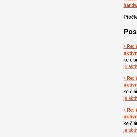
hard
Přečt
Pos
\
Re: 
aktiv
ke čl
je akt
\
Re: 
aktiv
ke čl
je akt
\
Re: 
aktiv
ke čl
je akt