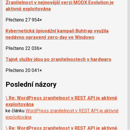
Zranitelnost v nejnovější verzi MODX Evolution je
aktivně exploitována
Přečteno 27 954×
Kybernetická špionážní kampaň Buhtrap využila
nedávno opravený zero-day ve Windows
Přečteno 22 036×
Tajné služby jdou po zranitelnostech v hardwaru
Přečteno 20 041×
Poslední názory
\
Re: WordPress zranitelnost v REST API je aktivně
exploitována
ke článku
WordPress zranitelnost v REST API je aktivně
exploitována
\
Re: WordPress zranitelnost v REST API je aktivně