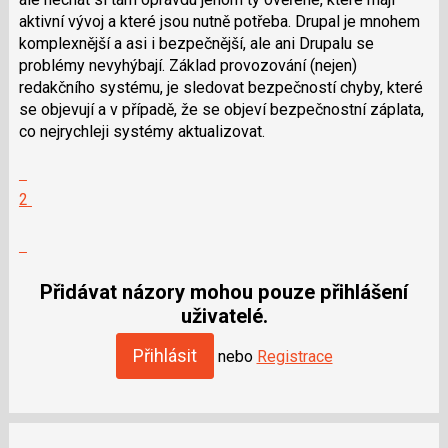
aktivní vývoj a které jsou nutně potřeba. Drupal je mnohem
komplexnější a asi i bezpečnější, ale ani Drupalu se
problémy nevyhýbají. Základ provozování (nejen)
redakčního systému, je sledovat bezpečností chyby, které
se objevují a v případě, že se objeví bezpečnostní záplata,
co nejrychleji systémy aktualizovat.
Zobrazit
celé
Hodnotit:
2
vlákno
Výborně!
Nahlásit
moderátorům
jako
Přidávat názory mohou pouze přihlášení
SPAM
uživatelé.
Přihlásit
nebo
Registrace