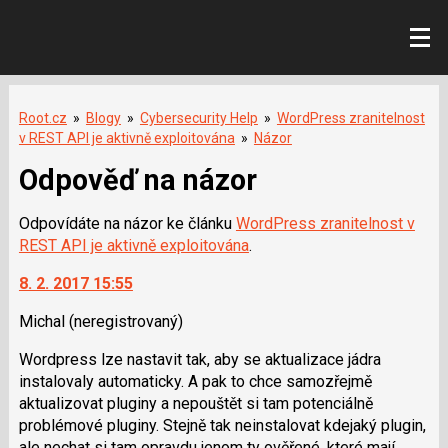
Root.cz
»
Blogy
»
Cybersecurity Help
»
WordPress zranitelnost
v REST API je aktivně exploitována
»
Názor
Odpověď na názor
Odpovídáte na názor ke článku
WordPress zranitelnost v
REST API je aktivně exploitována
.
8. 2. 2017 15:55
Michal
(neregistrovaný)
Wordpress lze nastavit tak, aby se aktualizace jádra
instalovaly automaticky. A pak to chce samozřejmě
aktualizovat pluginy a nepouštět si tam potenciálně
problémové pluginy. Stejně tak neinstalovat kdejaký plugin,
ale nechat si tam opravdu jenom ty ověřené, které mají