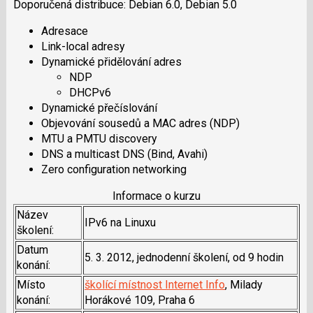
Doporučená distribuce: Debian 6.0, Debian 5.0
Adresace
Link-local adresy
Dynamické přidělování adres
NDP
DHCPv6
Dynamické přečíslování
Objevování sousedů a MAC adres (NDP)
MTU a PMTU discovery
DNS a multicast DNS (Bind, Avahi)
Zero configuration networking
Informace o kurzu
Název
IPv6 na Linuxu
školení:
Datum
5. 3. 2012, jednodenní školení, od 9 hodin
konání:
Místo
školící místnost Internet Info
, Milady
konání:
Horákové 109, Praha 6