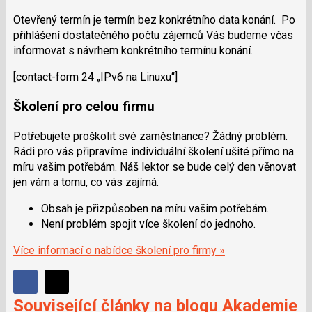
Otevřený termín je termín bez konkrétního data konání. Po
přihlášení dostatečného počtu zájemců Vás budeme včas
informovat s návrhem konkrétního termínu konání.
[contact-form 24 „IPv6 na Linuxu“]
Školení pro celou firmu
Potřebujete proškolit své zaměstnance? Žádný problém.
Rádi pro vás připravíme individuální školení ušité přímo na
míru vašim potřebám. Náš lektor se bude celý den věnovat
jen vám a tomu, co vás zajímá.
Obsah je přizpůsoben na míru vašim potřebám.
Není problém spojit více školení do jednoho.
Více informací o nabídce školení pro firmy »
Sdílet
Sdílejte
Sdílejte
Související články na blogu Akademie
na