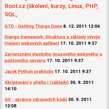
na
Facebooku
Root.cz (školení, kurzy, Linux, PHP,
síti
X
SQL,
GTD - Getting Things Done
8. 12. 2011 12:06
Django framework: Struktura a základy vývoje
(nejen) webových aplikací
17. 10. 2011 9:37
Zprovoznění vlastního linuxového webového a
poštovního serveru
17. 10. 2011 9:37
Jazyk Python prakticky
17. 10. 2011 9:37
Skriptování v shellu I (základy)
30. 9. 2011
14:10
Git - správce zdrojových kódů
30. 9. 2011
12:08