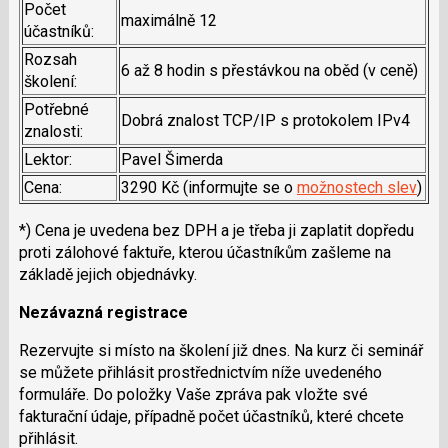
Počet
maximálně 12
účastníků:
Rozsah
6 až 8 hodin s přestávkou na oběd (v ceně)
školení:
Potřebné
Dobrá znalost TCP/IP s protokolem IPv4
znalosti:
Lektor:
Pavel Šimerda
Cena:
3290 Kč (informujte se o
možnostech slev
)
*) Cena je uvedena bez DPH a je třeba ji zaplatit dopředu
proti zálohové faktuře, kterou účastníkům zašleme na
základě jejich objednávky.
Nezávazná registrace
Rezervujte si místo na školení již dnes. Na kurz či seminář
se můžete přihlásit prostřednictvím níže uvedeného
formuláře. Do položky Vaše zpráva pak vložte své
fakturační údaje, případně počet účastníků, které chcete
přihlásit.