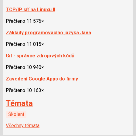
TCP/IP síť na Linuxu II
Přečteno 11 576×
Základy programovacího jazyka Java
Přečteno 11 015×
Git - správce zdrojových kódů
Přečteno 10 940×
Zavedení Google Apps do firmy
Přečteno 10 163×
Témata
Školení
Všechny témata